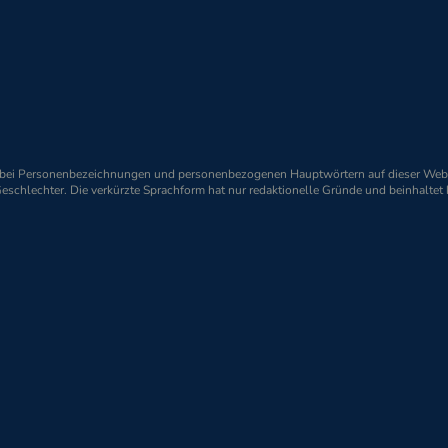
H
Tel.
+49 (0) 40 / 89 96 89 - 0
46
Fax
+49 (0) 40 / 89 96 89 - 96
E-Mail
events@orionpharma.com
d bei Personenbezeichnungen und personenbezogenen Hauptwörtern auf dieser Webs
Geschlechter. Die verkürzte Sprachform hat nur redaktionelle Gründe und beinhaltet