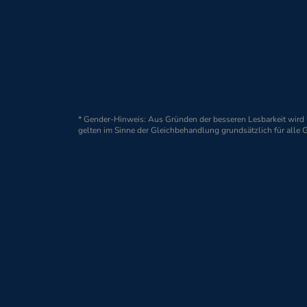
ORION Pharma Gmb
Jürgen-Töpfer-Straße 
22763 Hamburg
* Gender-Hinweis: Aus Gründen der besseren Lesbarkeit wir
© 2026 ORION Pharma GmbH, Hamburg
gelten im Sinne der Gleichbehandlung grundsätzlich für alle 