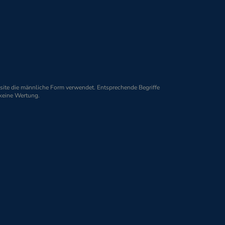
Folgen Sie uns
ite die männliche Form verwendet. Entsprechende Begriffe
Impressum
Datenschutz
 keine Wertung.