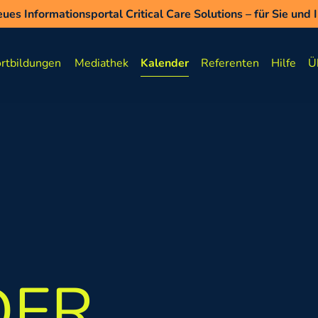
ues Informationsportal Critical Care Solutions – für Sie und
ues Informationsportal Critical Care Solutions – für Sie und 
t Wissen auffrischen zu Asthma und COPD - auf WEHALE.life
rtbildungen
Mediathek
Kalender
Referenten
Hilfe
Ü
DER