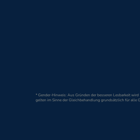
MEDIATHEK
eigenständige Weiterbildung genutzt 
ORION Pharma Gmb
Jürgen-Töpfer-Straße 
22763 Hamburg
* Gender-Hinweis: Aus Gründen der besseren Lesbarkeit wir
© 2026 ORION Pharma GmbH, Hamburg
gelten im Sinne der Gleichbehandlung grundsätzlich für alle 