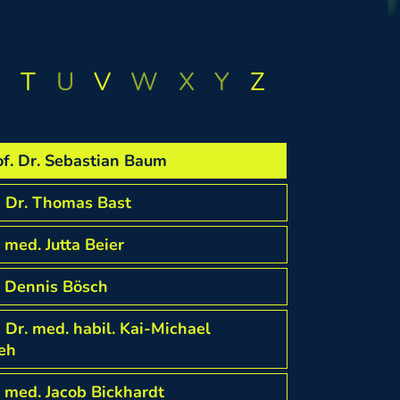
S
T
U
V
W
X
Y
Z
of. Dr. Sebastian Baum
 Dr. Thomas Bast
 med. Jutta Beier
. Dennis Bösch
 Dr. med. habil. Kai-Michael
eh
. med. Jacob Bickhardt