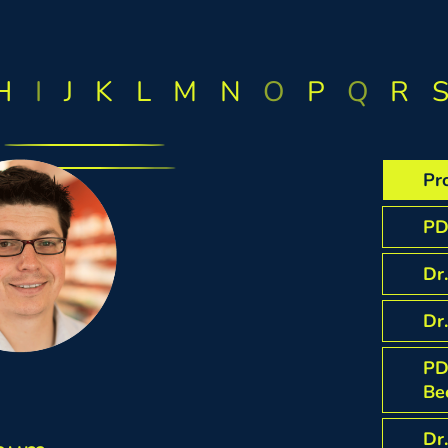
H
I
J
K
L
M
N
O
P
Q
R
Pr
PD
Dr.
Dr
PD
Be
Dr