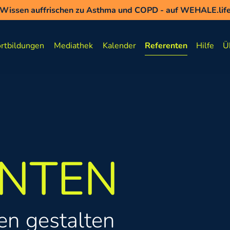
ues Informationsportal Critical Care Solutions – für Sie und
 Wissen auffrischen zu Asthma und COPD - auf WEHALE.lif
eues Informationsportal Critical Care Solutions – für Sie und I
rtbildungen
Mediathek
Kalender
Referenten
Hilfe
Ü
N­TEN
n gestalten