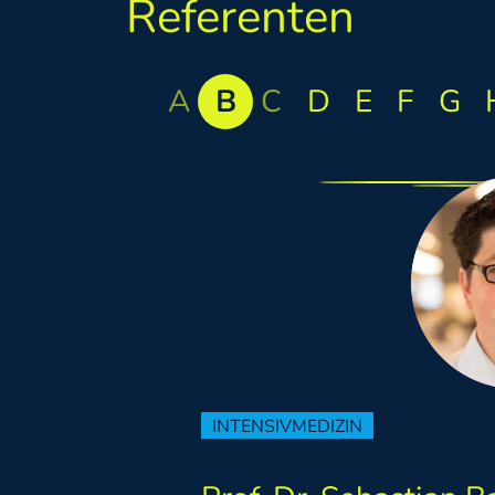
Referenten
A
B
C
D
E
F
G
INTENSIVMEDIZIN