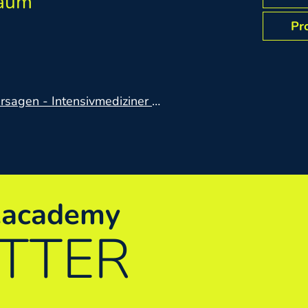
Baum
Pro
vmediziner & Klinikapotheker Hand in Hand
s.academy
TTER