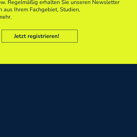
low. Regelmäßig erhalten Sie unseren Newsletter
 aus Ihrem Fachgebiet, Studien,
mehr.
Jetzt registrieren!
Mehr erfahren
ür die
Gestalten Sie Ihre Fortb