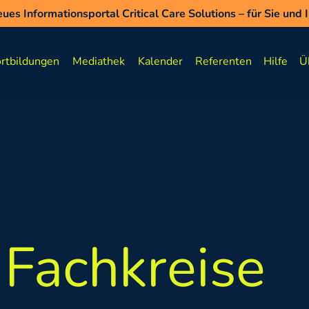
ues Informationsportal Critical Care Solutions – für Sie und
ues Informationsportal Critical Care Solutions – für Sie und 
t Wissen auffrischen zu Asthma und COPD - auf WEHALE.life
rtbildungen
Mediathek
Kalender
Referenten
Hilfe
Ü
 Fachkreise