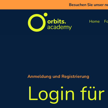
Direkt zum Inhalt
Besuchen Sie unser ne
Besuchen Sie unser ne
Jetz
Home
Fo
Anmeldung und Registrierung
Login für