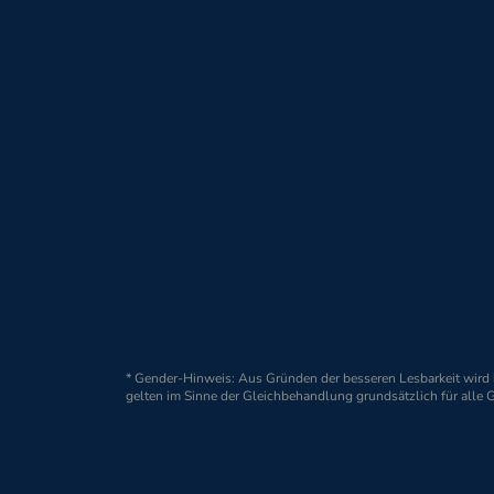
ORION Pharma Gmb
Jürgen-Töpfer-Straße 
22763 Hamburg
* Gender-Hinweis: Aus Gründen der besseren Lesbarkeit wir
© 2026 ORION Pharma GmbH, Hamburg
gelten im Sinne der Gleichbehandlung grundsätzlich für alle 