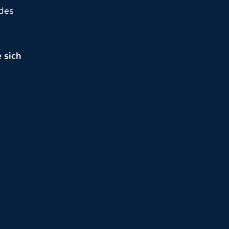
 des
 sich