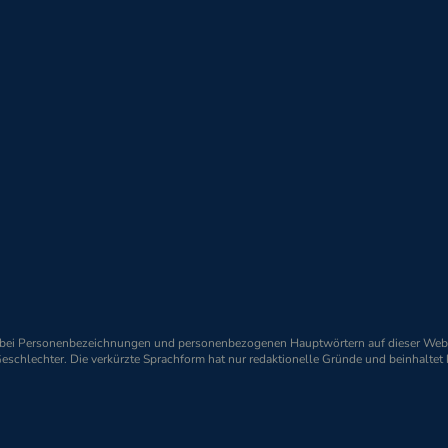
H
Tel.
+49 (0) 40 / 89 96 89 - 0
46
Fax
+49 (0) 40 / 89 96 89 - 96
E-Mail
events@orionpharma.com
d bei Personenbezeichnungen und personenbezogenen Hauptwörtern auf dieser Webs
Geschlechter. Die verkürzte Sprachform hat nur redaktionelle Gründe und beinhaltet