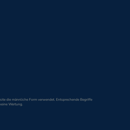
Folgen Sie uns
ite die männliche Form verwendet. Entsprechende Begriffe
Impressum
Datenschutz
 keine Wertung.